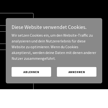
Diese Website verwendet Cookies.
Wir setzen Cookies ein, um den Website-Traffic zu
analysieren und dein Nutzererlebnis für diese
Website zu optimieren. Wenn du Cookies
akzeptierst, werden deine Daten mit denen anderer
Nutzer zusammengeführt.
ABLEHNEN
ANNEHMEN